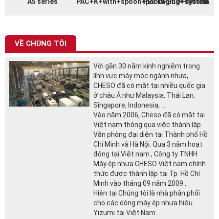
A5 series
PAC+K+with+spoon+packaging+system
PET48-ECO+system
VỀ CHÚNG TÔI
Với gần 30 năm kinh nghiệm trong
lĩnh vực máy móc ngành nhựa,
CHESO đã có mặt tại nhiều quốc gia
ở châu Á như Malaysia, Thái Lan,
Singapore, Indonesia, ...
Vào năm 2006, Cheso đã có mặt tại
Việt nam thông qua việc thành lập
Văn phòng đại diện tại Thành phố Hồ
Chí Minh và Hà Nội. Qua 3 năm hoạt
động tại Việt nam , Công ty TNHH
Máy ép nhựa CHESO Việt nam chính
thức được thành lập tại Tp. Hồ Chí
Minh vào tháng 09 năm 2009 .
Hiên tại Chúng tôi là nhà phân phối
cho các dòng máy ép nhựa hiệu
Yizumi tại Việt Nam .