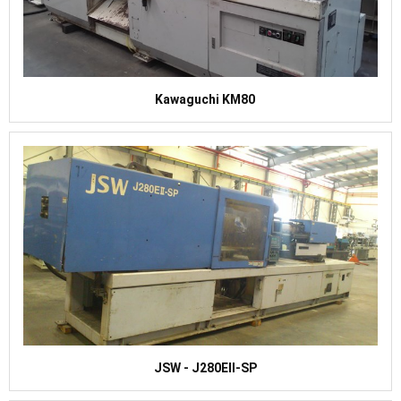
Kawaguchi KM80
JSW - J280EII-SP